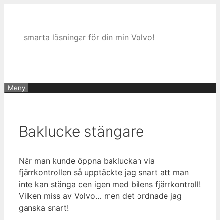
Hoppa
till
innehåll
smarta lösningar för
din
min Volvo!
Meny
Baklucke stängare
När man kunde öppna bakluckan via
fjärrkontrollen så upptäckte jag snart att man
inte kan stänga den igen med bilens fjärrkontroll!
Vilken miss av Volvo… men det ordnade jag
ganska snart!