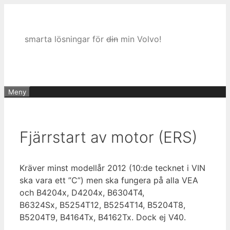
Hoppa
till
innehåll
smarta lösningar för
din
min Volvo!
Meny
Fjärrstart av motor (ERS)
Kräver minst modellår 2012 (10:de tecknet i VIN
ska vara ett ”C”) men ska fungera på alla VEA
och B4204x, D4204x, B6304T4,
B6324Sx, B5254T12, B5254T14, B5204T8,
B5204T9, B4164Tx, B4162Tx. Dock ej V40.