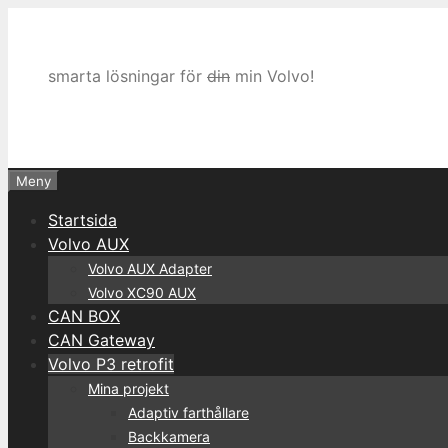
Hoppa
till
innehåll
smarta lösningar för
din
min Volvo!
Meny
Startsida
Volvo AUX
Volvo AUX Adapter
Volvo XC90 AUX
CAN BOX
CAN Gateway
Volvo P3 retrofit
Mina projekt
Adaptiv farthållare
Backkamera