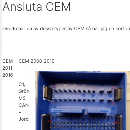
Ansluta CEM
Om du har en av dessa typer av CEM så har jag en kort in
.
CEM
CEM 2008-2010
2011-
2016
C1,
Grön,
MS-
CAN
+
Jord